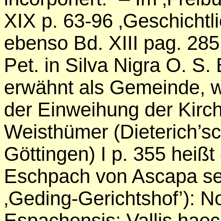
XIX p. 63-96 ‚Geschichtl
ebenso Bd. XIII pag. 285
Pet. in Silva Nigra O. S.
erwähnt als Gemeinde, w
der Einweihung der Kirc
Weisthümer (Dieterich’s
Göttingen) I p. 355 heiß
Eschpach von Ascapa sei 
‚Geding-Gerichtshof’): No
Espachensis: Vallis hae