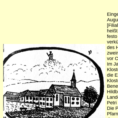
Einge
Augus
[Fili
heißt
festo
verkü
des H
zweim
vor C
Im J
Klost
die 
Klost
Bened
Hildb
Lande
Petri
Die P
Pfarr