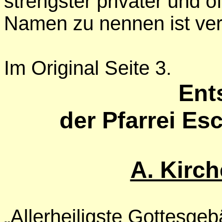
strengster privater und ö
Namen zu nennen ist verp
Im Original Seite
3.
Ent
der Pfarrei Es
A. Kirc
„Allerheiligste Gottesgeb