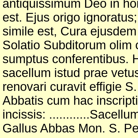
antiquissimum Deo in ho
est. Ejus origo ignoratu
simile est, Cura ejusdem
Solatio Subditorum olim 
sumptus conferentibus. 
sacellum istud prae vet
renovari curavit effigie 
Abbatis cum hac inscript
incissis: ............Sacel
Gallus Abbas Mon. S. Petr