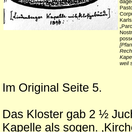
dage
Past
Corp
Karls
„Paro
Nostr
poss
[Pfar
Recht
Kapel
weil 
Im Original Seite
5.
Das Kloster gab 2 ½ Juch
Kapelle als sogen. ‚Kirc