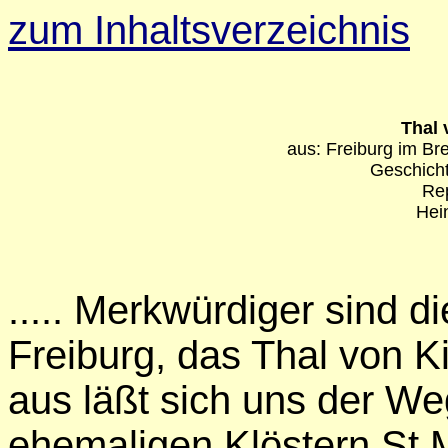
zum Inhaltsverzeichnis
Thal 
aus: Freiburg im B
Geschich
Rep
Hei
..... Merkwürdiger sind d
Freiburg, das Thal von Ki
aus läßt sich uns der W
ehemaligen Klöstern St.