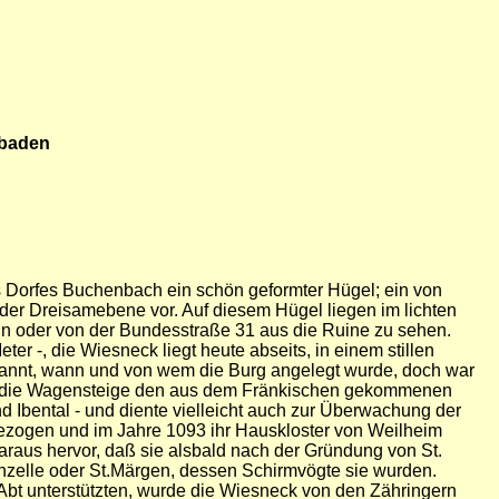
dbaden
es Dorfes Buchenbach ein schön geformter Hügel; ein von
der Dreisamebene vor. Auf diesem Hügel liegen im lichten
n oder von der Bundesstraße 31 aus die Ruine zu sehen.
r -, die Wiesneck liegt heute abseits, in einem stillen
kannt, wann und von wem die Burg angelegt wurde, doch war
um die Wagensteige den aus dem Fränkischen gekommenen
 Ibental - und diente vielleicht auch zur Überwachung der
gezogen und im Jahre 1093 ihr Hauskloster von Weilheim
daraus hervor, daß sie alsbald nach der Gründung von St.
ienzelle oder St.Märgen, dessen Schirmvögte sie wurden.
n Abt unterstützten, wurde die Wiesneck von den Zähringern