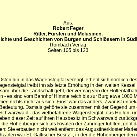
Aus:
Robert Feger
Ritter, Fürsten und Melusinen.
ichte und Geschichten von Burgen und Schlössern in Sü
Rombach Verlag
Seiten 105 bis 123
Osten hin in das Wagensteigtal verengt, erhebt sich nördlich d
steigtal treibt ihn als letzte Erhöhung in den weiten Kessel 
m über die Landschaft geht, der vermag von der Höllentalbah
 - es sind vom Bahnhof Himmelreich bis zur Burg etwa 1000 Mete
en nichts mehr aus sich. Einst war das anders. Zwar ist unbe
 von Bedeutung. Damals gehörte sie zusammen mit der Gegend 
chwarzwald - das vielbefahrene Wagensteigtal, das Höllen- und
u eben dieser Zeit auf ihren Hausbesitz im Schwarzwald zurück
 die Hohenberger sich als Rivalen der Zähringer fühlten, geht 
n: Sie erbauten nicht weit entfernt das Augustinerkloster Mar
chzarten war St. Gallischer Besitz -, in der die Hohenberger de