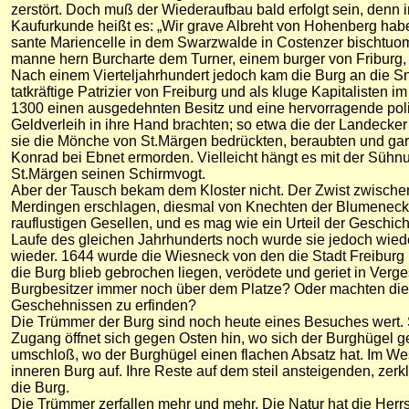
zerstört. Doch muß der Wiederaufbau bald erfolgt sein, denn 
Kaufurkunde heißt es: „Wir grave Albreht von Hohenberg haben 
sante Mariencelle in dem Swarzwalde in Costenzer bischtuome
manne hern Burcharte dem Turner, einem burger von Friburg, 
Nach einem Vierteljahrhundert jedoch kam die Burg an die Sne
tatkräftige Patrizier von Freiburg und als kluge Kapitalisten 
1300 einen ausgedehnten Besitz und eine hervorragende poli
Geldverleih in ihre Hand brachten; so etwa die der Landecke
sie die Mönche von St.Märgen bedrückten, beraubten und gar 
Konrad bei Ebnet ermorden. Vielleicht hängt es mit der Sü
St.Märgen seinen Schirmvogt.
Aber der Tausch bekam dem Kloster nicht. Der Zwist zwische
Merdingen erschlagen, diesmal von Knechten der Blumenecker
rauflustigen Gesellen, und es mag wie ein Urteil der Gesch
Laufe des gleichen Jahrhunderts noch wurde sie jedoch wieder
wieder. 1644 wurde die Wiesneck von den die Stadt Freiburg
die Burg blieb gebrochen liegen, verödete und geriet in Ver
Burgbesitzer immer noch über dem Platze? Oder machten die 
Geschehnissen zu erfinden?
Die Trümmer der Burg sind noch heute eines Besuches wert. 
Zugang öffnet sich gegen Osten hin, wo sich der Burghügel g
umschloß, wo der Burghügel einen flachen Absatz hat. Im W
inneren Burg auf. Ihre Reste auf dem steil ansteigenden, z
die Burg.
Die Trümmer zerfallen mehr und mehr. Die Natur hat die He