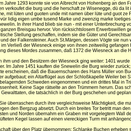
im Jahre 1293 konnte sie von Albrecht von Hohenberg an den Fre
verkoufet die burg und die herschaft ze Wisenegge, dü da lit i
, mit lüten und guoten unde mit namen über lüte und guot ze Fr
vür lidig eigen umbe tusend Marke und zwenzig marke loetiges
welin. In ihrer Hand blieb sie nun - mit einer Unterbrechung v
im ganzen Breisgau hervor. Von rücksichtslosem Erwerbswillen getr
tische Stellung geschaffen, indem sie die Güter und Gerechts
r und der Falkensteiner. Auch St.Märgen, dessen Vögte sie nun 
im Verließ der Wiesneck einige von ihnen zeitweilig gefangen 
hnung dieses Mordes zusammen, daß 1372 die Wiesneck an die H
n ihm und den Besitzern der Wiesneck ging weiter: 1401 wurde
. Im Jahre 1451 kauften die Snewelin die Burg wieder zurück;
ichte erscheinen, daß die Bauernscharen des Hans Müller von B
 aufgebaut; ein Altarflügel aus der Schloßkapelle Weiler bei S
 belagernden Schweden eingenommen und ein drittes Mal in Tr
gessenheit. Keine Sage rätselte an den Trümmern herum. Das sc
Gewalttaten, die tatsächlich in der Burg geschehen und geplan
Sie überraschen durch ihre vergleichsweise Mächtigkeit, die 
egen den Bergzug absetzt. Durch ein breites Tor betritt man d
esten und Norden übernahm ein Graben mit vorgelegtem Wall de
erklüfteten Kegel lassen auf einen viereckigen Turm mit anhä
rrschaft über den Platz übernommen: Schlanke Buchen erheben 