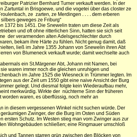
iburger Patrizier Bernhard Turner verkauft werden. In der
n Zartuntal in Brisgoewe, und die vogetei über das closter ze
oulenbach, ze zarten, ze Merdingen . . . . dem erberen
 silbers geweges ze Friburg“
on 1372 bis 1451. Die Snewelin traten um diese Zeit als
ieben und oft ohne ritterlichen Sinn, hatten sie sich seit
ame der verarmenden alten Adelsgeschlechter durch
waren, bekam ihre Härte zu fühlen. Nicht genug damit, daß
hielten, ließ im Jahre 1355 Johann von Snewelin ihren Abt
erren von Blumeneck verkauft wurde; damit wechselte auch
 abermals ein St.Märgener Abt, Johann mit Namen, bei
 sie waren immer noch die gleichen unruhigen und
uchenbach im Jahre 1525 die Wiesneck in Trümmer legten. Im
tegen aus der Zeit um 1550 gibt eine naive Ansicht der Burg
ümmer gelegt. Und diesmal folgte kein Wiederaufbau mehr,
heint merkwürdig. Wirkte der nüchterne Sinn der früheren
t worden waren, es überflüssig, noch mehr an
man in diesem vergessenen Winkel nicht suchen würde. Der
en geräumigen Zwinger, der die Burg im Osten und Süden
n ersten Schutz. Im Westen stieg man vom Zwinger aus zur
ngenden Wohngebäuden schließen; eine Ringmauer umschloß
sich und Tannen starren grün zwischen den Blöcken von