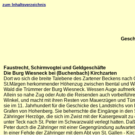
zum Inhaltsverzeichnis
Gesch
Faustrecht, Schirmvogtei und Geldgeschäfte
Die Burg Wiesneck bei (Buchenbach) Kirchzarten
Dort wo sich die breite Talebene des Zartener Beckens nach 
St.Märgen herkommender Höhenzug zwischen Ibental und Wagen
Wald die Trümmer der Burg Wiesneck. Wessen Auge aufmerksa
Allein so nahe Zug oder Auto die Reisenden auch vorbeiführen
Winkel, und macht mit ihren Resten von Mauerzügen und Türm
sie im 11. Jahrhundert für die Geschicke des Landstrichs
Grafen von Hohenberg. Sie beherrschte die Eingänge in den S
Zähringer Herzöge, die sich im Zwist mit der Kaisergewalt z
unter Teck nach St. Peter im Schwarzwald verlegt hatten. Daß
Peter durch die Zähringer mit einer Gegengründung aufwartete
In einer Fehde der Zähringer mit dem Abt von St. Gallen - Kir