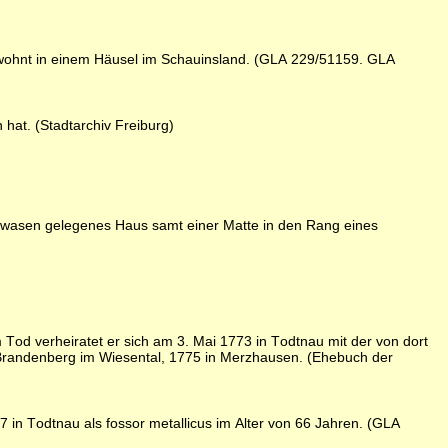
Er wohnt in einem Häusel im Schauinsland. (GLA 229/51159. GLA
hat. (Stadtarchiv Freiburg)
inwasen gelegenes Haus samt einer Matte in den Rang eines
od verheiratet er sich am 3. Mai 1773 in Todtnau mit der von dort
n Brandenberg im Wiesental, 1775 in Merzhausen. (Ehebuch der
 in Todtnau als fossor metallicus im Alter von 66 Jahren. (GLA