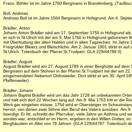
Franz. Böhler ist im Jahre 1760 Bergmann in Brandenberg. (Taufbuch
Boll, Andreas
Andreas Boll ist im Jahre 1564 Bergmann in Hofsgrund. Am 4. Septe
Brädler, Anton
Johann Anton Brädler wird am 17. September 1755 in Hofsgrund al
er sich in St.Ulrich mit der am 9. Mai 1760 in Hofsgrund geborenen
mit Überkuttung der alten Halden und in alten Tagzechen. Im Jahre 
Freigrübler Bleierz und Bleischliche. Am 2. Januar 1801 stirbt er au
St.Ulrich. Totenbuch der Pfarrei St.Trudpert. GLA 229/44788 II)
Brädler, August
August Brädler wird am 27. August 1789 in einer Berghütte auf dem 
Bergmann auf dem Stohren in der Pfarrei St.Trudpert mit der am 22.
eingemeindeten Nebenort Ohlinsweiler. Dort stirbt er am 30. April 18
Pfaffenweiler)
Brädler, Johann
Johann Baptist Brädler wird um das Jahr 1728 an unbekannten Orten
und hält sich dort 22 Wochen lang auf. Am 8. Mai 1753 tritt er die 
Werk gar eingehen müsse. 1754 wird er Obersteiger im Schauinsland
hervor, von denen zwei Söhne den Beruf des Vaters ausüben. Am 9. F
beerdigt. Er litt, schreibt der Pfarrvikar, viele Jahre an Asthma u
worden war, entschlief er im Herrn, ergeben in den Willen Gottes; im
Berghäuslein im Alter von 78 Jahren. (GLA 229/44787. Totenbuch der