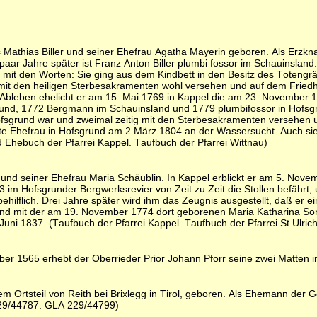
s Mathias Biller und seiner Ehefrau Agatha Mayerin geboren. Als Erzkn
ar Jahre später ist Franz Anton Biller plumbi fossor im Schauinsland.
ben mit den Worten: Sie ging aus dem Kindbett in den Besitz des Toten
t den heiligen Sterbesakramenten wohl versehen und auf dem Friedhof 
bleben ehelicht er am 15. Mai 1769 in Kappel die am 23. November 173
sgrund, 1772 Bergmann im Schauinsland und 1779 plumbifossor in Hof
Hofsgrund war und zweimal zeitig mit den Sterbesakramenten versehen u
ite Ehefrau in Hofsgrund am 2.März 1804 an der Wassersucht. Auch si
d Ehebuch der Pfarrei Kappel. Taufbuch der Pfarrei Wittnau)
r und seiner Ehefrau Maria Schäublin. In Kappel erblickt er am 5. Nove
 Hofsgrunder Bergwerksrevier von Zeit zu Zeit die Stollen befährt, u
behilflich. Drei Jahre später wird ihm das Zeugnis ausgestellt, daß er 
und mit der am 19. November 1774 dort geborenen Maria Katharina Son
. Juni 1837. (Taufbuch der Pfarrei Kappel. Taufbuch der Pfarrei St.Ulr
ber 1565 erhebt der Oberrieder Prior Johann Pforr seine zwei Matten 
 Ortsteil von Reith bei Brixlegg in Tirol, geboren. Als Ehemann der G
229/44787. GLA 229/44799)