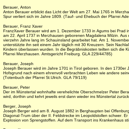
Berauer, Anton
Anton Berauer erblickt das Licht der Welt am 27. Mai 1765 in Merz
Spur verliert sich im Jahre 1809. (Tauf- und Ehebuch der Pfarrei Ad
Berauer, Franz Xaver
FranzXaver Berauer wird am 1. Dezember 1733 in Agums bei Prad im V
am 22. April 1737 in Merzhausen geborenen Magdalena Milzin. Aus de
vierzehn Jahre lang im Schauinsland gearbeitet hat. Am 1. November
unterstützte ihn seit einem Jahr täglich mit 30 Kreuzern. Sein Nachl
Kindern überlassen wurden. In die Begräbniskosten teilten sich die K
Pfarrei Merzhausen. Amtsgericht Freiburg. GLA 229/44785)
Berauer, Joseph
Joseph Berauer wird im Jahre 1701 in Tirol geboren. In den 1730er Ja
Hofsgrund nach einem ehrenvoll verbrachten Leben wie andere seiner 
(Totenbuch der Pfarrei St.Ulrich. GLA 79/119)
Berauer, Peter
Der im Münstertal wohnhafte verehelichte Oberschmelzer Peter Bera
wird, dorthin und kehrt jeweils erst dann wieder ins Münstertal zu
Berger, Joseph
Joseph Berger wird am 8. August 1882 in Berghaupten bei Offenbur
Diagonal-Trum über der II. Feldstrecke im Leopoldstollen schwer. E
Explosion von Sprengstoffen. Auf dem Transport ins Krankenhaus sti