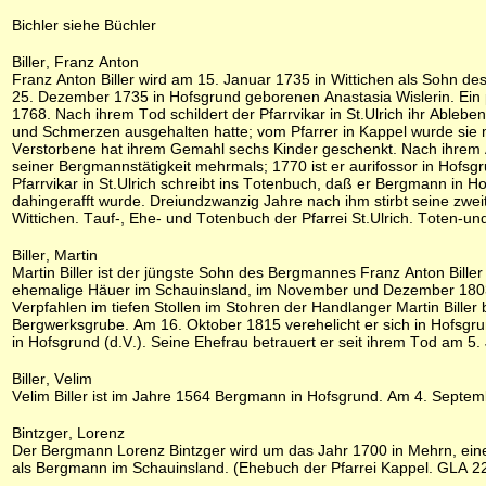
Bichler siehe Büchler
Biller, Franz Anton
Franz Anton Biller wird am 15. Januar 1735 in Wittichen als Sohn de
25. Dezember 1735 in Hofsgrund geborenen Anastasia Wislerin. Ein pa
1768. Nach ihrem Tod schildert der Pfarrvikar in St.Ulrich ihr Able
und Schmerzen ausgehalten hatte; vom Pfarrer in Kappel wurde sie mi
Verstorbene hat ihrem Gemahl sechs Kinder geschenkt. Nach ihrem A
seiner Bergmannstätigkeit mehrmals; 1770 ist er aurifossor in Hof
Pfarrvikar in St.Ulrich schreibt ins Totenbuch, daß er Bergmann in 
dahingerafft wurde. Dreiundzwanzig Jahre nach ihm stirbt seine zwe
Wittichen. Tauf-, Ehe- und Totenbuch der Pfarrei St.Ulrich. Toten-un
Biller, Martin
Martin Biller ist der jüngste Sohn des Bergmannes Franz Anton Bille
ehemalige Häuer im Schauinsland, im November und Dezember 1803 im
Verpfahlen im tiefen Stollen im Stohren der Handlanger Martin Biller 
Bergwerksgrube. Am 16. Oktober 1815 verehelicht er sich in Hofsgr
in Hofsgrund (d.V.). Seine Ehefrau betrauert er seit ihrem Tod am 5
Biller, Velim
Velim Biller ist im Jahre 1564 Bergmann in Hofsgrund. Am 4. Septem
Bintzger, Lorenz
Der Bergmann Lorenz Bintzger wird um das Jahr 1700 in Mehrn, einem
als Bergmann im Schauinsland. (Ehebuch der Pfarrei Kappel. GLA 