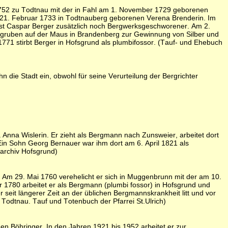
l 1752 zu Todtnau mit der in Fahl am 1. November 1729 geborenen
m 21. Februar 1733 in Todtnauberg geborenen Verena Brenderin. Im
 ist Caspar Berger zusätzlich noch Bergwerksgeschworener. Am 2.
sgruben auf der Maus in Brandenberg zur Gewinnung von Silber und
771 stirbt Berger in Hofsgrund als plumbifossor. (Tauf- und Ehebuch
die Stadt ein, obwohl für seine Verurteilung der Bergrichter
nna Wislerin. Er zieht als Bergmann nach Zunsweier, arbeitet dort
Ein Sohn Georg Bernauer war ihm dort am 6. April 1821 als
archiv Hofsgrund)
m 29. Mai 1760 verehelicht er sich in Muggenbrunn mit der am 10.
1780 arbeitet er als Bergmann (plumbi fossor) in Hofsgrund und
 seit längerer Zeit an der üblichen Bergmannskrankheit litt und vor
Todtnau. Tauf und Totenbuch der Pfarrei St.Ulrich)
 Böhringer. In den Jahren 1921 bis 1952 arbeitet er zur