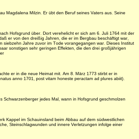
u Magdalena Milzin. Er übt den Beruf seines Vaters aus. Seine
ch Hofsgrund über. Dort verehelicht er sich am 6. Juli 1764 mit der
aß er von den dreißig Jahren, die er im Bergbau beschäftigt war,
hm siebzehn Jahre zuvor im Tode vorangegangen war. Dieses Institut
paar sonstigen sehr geringen Effekten, die den drei großjährigen
der
hte er in die neue Heimat mit. Am 8. März 1773 stirbt er in
natus anno 1701, post vitam honeste peractam ad plures abiit).
laus Schwarzenberger jedes Mal, wann in Hofsgrund geschmolzen
erk Kappel im Schauinsland beim Abbau auf dem südwestlichen
üche, Steinschlagwunden und innere Verletzungen infolge einer