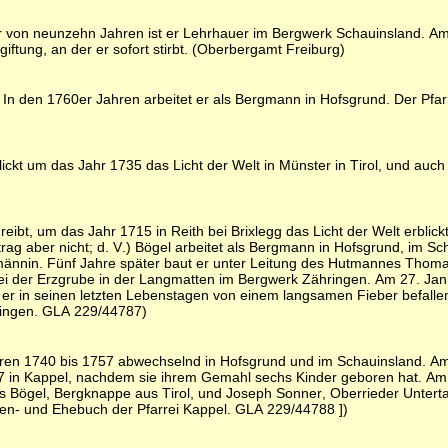
ter von neunzehn Jahren ist er Lehrhauer im Bergwerk Schauinsland. A
giftung, an der er sofort stirbt. (Oberbergamt Freiburg)
 In den 1760er Jahren arbeitet er als Bergmann in Hofsgrund. Der Pfarr
blickt um das Jahr 1735 das Licht der Welt in Münster in Tirol, und auc
reibt, um das Jahr 1715 in Reith bei Brixlegg das Licht der Welt erblick
rag aber nicht; d. V.) Bögel arbeitet als Bergmann in Hofsgrund, im Sc
ermännin. Fünf Jahre später baut er unter Leitung des Hutmannes Tho
ei der Erzgrube in der Langmatten im Bergwerk Zähringen. Am 27. Janua
 er in seinen letzten Lebenstagen von einem langsamen Fieber befalle
hringen. GLA 229/44787)
hren 1740 bis 1757 abwechselnd in Hofsgrund und im Schauinsland. Am 
7 in Kappel, nachdem sie ihrem Gemahl sechs Kinder geboren hat. Am 
as Bögel, Bergknappe aus Tirol, und Joseph Sonner, Oberrieder Unter
oten- und Ehebuch der Pfarrei Kappel. GLA 229/44788 ])