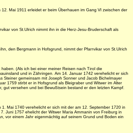
m 12. Mai 1911 erleidet er beim Überhauen im Gang VI zwischen der
vikar von St.Ulrich nimmt ihn in die Herz-Jesu-Bruderschaft als
h ihn, den Bergmann in Hofsgrund, nimmt der Pfarrvikar von St.Ulrich
t haben. (Als ich bei einer meiner Reisen nach Tirol die
hauinsland und in Zähringen. Am 14. Januar 1742 verehelicht er sich
mas Steiner gemeinsam mit Joseph Sonner und Jacob Bichelmayer
r 1759 stirbt er in Hofsgrund als Bleigraber und Witwer im Alter
n; gut versehen und bei Bewußtsein bestand er den letzten Kampf.
1. Mai 1740 verehelicht er sich mit der am 12. September 1720 in
7. Juni 1757 ehelicht der Witwer Maria Ammanin von Freiburg in
tan, vor einem Jahr eigenmächtig auf seinem Grund und Boden ein