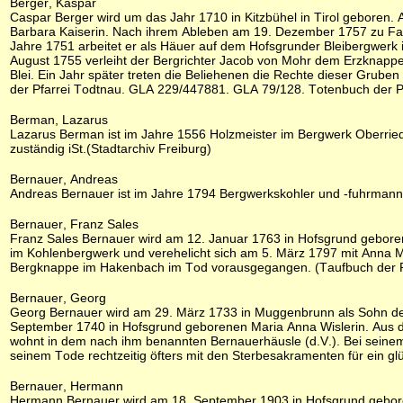
Berger, Kaspar
Caspar Berger wird um das Jahr 1710 in Kitzbühel in Tirol geboren.
Barbara Kaiserin. Nach ihrem Ableben am 19. Dezember 1757 zu Fahl
Jahre 1751 arbeitet er als Häuer auf dem Hofsgrunder Bleibergwerk
August 1755 verleiht der Bergrichter Jacob von Mohr dem Erzknapp
Blei. Ein Jahr später treten die Beliehenen die Rechte dieser Grub
der Pfarrei Todtnau. GLA 229/447881. GLA 79/128. Totenbuch der Pfa
Berman, Lazarus
Lazarus Berman ist im Jahre 1556 Holzmeister im Bergwerk Oberried. 
zuständig iSt.(Stadtarchiv Freiburg)
Bernauer, Andreas
Andreas Bernauer ist im Jahre 1794 Bergwerkskohler und -fuhrman
Bernauer, Franz Sales
Franz Sales Bernauer wird am 12. Januar 1763 in Hofsgrund geboren
im Kohlenbergwerk und verehelicht sich am 5. März 1797 mit Anna Ma
Bergknappe im Hakenbach im Tod vorausgegangen. (Taufbuch der Pfa
Bernauer, Georg
Georg Bernauer wird am 29. März 1733 in Muggenbrunn als Sohn des
September 1740 in Hofsgrund geborenen Maria Anna Wislerin. Aus d
wohnt in dem nach ihm benannten Bernauerhäusle (d.V.). Bei seinem To
seinem Tode rechtzeitig öfters mit den Sterbesakramenten für ein g
Bernauer, Hermann
Hermann Bernauer wird am 18. September 1903 in Hofsgrund geboren 