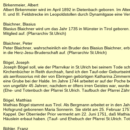
Birkenmeier, Albert
Albert Birkenmeier wird im April 1892 in Dietenbach geboren. Im Al
II. und III. Feldstrecke im Leopoldstollen durch Dynamitgase eine Ver
Blaichner, Blasius
Blasius Blaichner wird um das Jahr 1735 in Münster in Tirol geboren.
Mitglied auf. (Pfarrarchiv St.Ulrich)
Blaichner, Peter
Peter Blaichner, wahrscheinlich ein Bruder des Blasius Blaichner, er
in die Herz-Jesu-Bruderschaft auf. (Pfarrarchiv St.Ulrich)
Bögel, Joseph
Joseph Bögel soll, wie der Pfarrvikar in St.Ulrich bei seinem Tode sch
Kirchenbücher in Reith durchsah, fand ich den Tauf-oder Geburtseint
als aerifossorius mit der von Ebringen gebürtigen Katharina Zimm
eine Grube bei der Halde. Im Jahre 1744 arbeitet er auf der Poche b
von ungefähr 45 Jahren; nachdem er öfters irren Geistes war, wurde
(Ehe- und Totenbuch der Pfarrei St.Ulrich. Taufbuch der Pfarrei Zä
Bögel, Matthias
Mathias Bögel stammt aus Tirol. Als Bergmann arbeitet er in den Ja
Hofsgrund geborenen Maria Sonnerin. Sie stirbt am 25. Februar 175
Kappel. Der Oberrieder Prior vermerkt am 22. Juni 1751, daß Mathi
Häuslein erbaut haben. (Tauf- und Ehebuch der Pfarrei St.Ulrich. T
Böhler, Franz