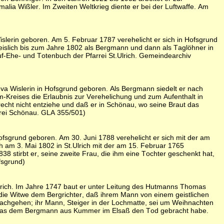
lia Wißler. Im Zweiten Weltkrieg diente er bei der Luftwaffe. Am
erin geboren. Am 5. Februar 1787 verehelicht er sich in Hofsgrund
eislich bis zum Jahre 1802 als Bergmann und dann als Taglöhner in
f-Ehe- und Totenbuch der Pfarrei St.Ulrich. Gemeindearchiv
Wislerin in Hofsgrund geboren. Als Bergmann siedelt er nach
-Kreises die Erlaubnis zur Verehelichung und zum Aufenthalt in
cht nicht entziehe und daß er in Schönau, wo seine Braut das
arrei Schönau. GLA 355/501)
sgrund geboren. Am 30. Juni 1788 verehelicht er sich mit der am
ch am 3. Mai 1802 in St.Ulrich mit der am 15. Februar 1765
8 stirbt er, seine zweite Frau, die ihm eine Tochter geschenkt hat,
fsgrund)
Ulrich. Im Jahre 1747 baut er unter Leitung des Hutmanns Thomas
die Witwe dem Bergrichter, daß ihrem Mann von einem geistlichen
 nachgehen; ihr Mann, Steiger in der Lochmatte, sei um Weihnachten
, was dem Bergmann aus Kummer im Elsaß den Tod gebracht habe.