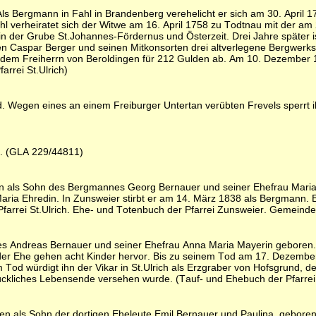
 Als Bergmann in Fahl in Brandenberg verehelicht er sich am 30. Apri
 verheiratet sich der Witwe am 16. April 1758 zu Todtnau mit der a
 in der Grube St.Johannes-Fördernus und Österzeit. Drei Jahre später
en Caspar Berger und seinen Mitkonsorten drei altverlegene Bergwerk
en dem Freiherrn von Beroldingen für 212 Gulden ab. Am 10. Dezember 1
rrei St.Ulrich)
Wegen eines an einem Freiburger Untertan verübten Frevels sperrt ihn 
n. (GLA 229/44811)
 als Sohn des Bergmannes Georg Bernauer und seiner Ehefrau Maria A
ria Ehredin. In Zunsweier stirbt er am 14. März 1838 als Bergmann. 
rrei St.Ulrich. Ehe- und Totenbuch der Pfarrei Zunsweier. Gemeinde
 Andreas Bernauer und seiner Ehefrau Anna Maria Mayerin geboren. A
er Ehe gehen acht Kinder hervor. Bis zu seinem Tod am 17. Dezember 
d würdigt ihn der Vikar in St.Ulrich als Erzgraber von Hofsgrund, der
lückliches Lebensende versehen wurde. (Tauf- und Ehebuch der Pfarrei 
als Sohn der dortigen Eheleute Emil Bernauer und Paulina, geborenen