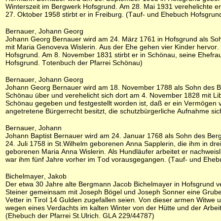
Winterszeit im Bergwerk Hofsgrund. Am 28. Mai 1931 verehelichte er
27. Oktober 1958 stirbt er in Freiburg. (Tauf- und Ehebuch Hofsgru
Bernauer, Johann Georg
Johann Georg Bernauer wird am 24. März 1761 in Hofsgrund als Soh
mit Maria Genoveva Wislerin. Aus der Ehe gehen vier Kinder hervor.
Hofsgrund. Am 8. November 1831 stirbt er in Schönau, seine Ehefra
Hofsgrund. Totenbuch der Pfarrei Schönau)
Bernauer, Johann Georg
Johann Georg Bernauer wird am 18. November 1788 als Sohn des Be
Schönau über und verehelicht sich dort am 4. November 1828 mit Li
Schönau gegeben und festgestellt worden ist, daß er ein Vermögen 
angetretene Bürgerrecht besitzt, die schutzbürgerliche Aufnahme sic
Bernauer, Johann
Johann Baptist Bernauer wird am 24. Januar 1768 als Sohn des Berg
24. Juli 1758 in St.Wilhelm geborenen Anna Sapplerin, die ihm in dre
geborenen Maria Anna Wislerin. Als Hundläufer arbeitet er nachweisl
war ihm fünf Jahre vorher im Tod vorausgegangen. (Tauf- und Ehebuc
Bichelmayer, Jakob
Der etwa 30 Jahre alte Bergmann Jacob Bichelmayer in Hofsgrund ver
Steiner gemeinsam mit Joseph Bögel und Joseph Sonner eine Grube b
Vetter in Tirol 14 Gulden zugefallen seien. Von dieser armen Witwe
wegen eines Verdachts im kalten Winter von der Hütte und der Ar
(Ehebuch der Pfarrei St.Ulrich. GLA 229/44787)