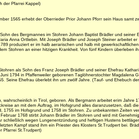
 der Pfarrei Kappel)
mber 1565 erhebt der Oberrieder Prior Johann Pforr sein Haus samt z
s Sohn des Bergmannes im Stohren Johann Baptist Brädler und seiner
 Maria Anna Ortliebin. Mit Joseph Brädler und Joseph Steiner arbeitet
1789 produziert er im halb aerarischen und halb mit gewerkschaftlich
f dem Stohren an einer hitzigen Krankheit. Von fünf Kindern überleben 
Stohren als Sohn des Franz Joseph Brädler und seiner Ehefrau Kathari
 Juni 1794 in Pfaffenweiler geborenen Taglöhnerstochter Magdalena Gut
55. Seine Ehefrau überlebt ihn um zwölf Jahre. (Tauf- und Ehebuch der
, wahrscheinlich in Tirol, geboren. Als Bergmann arbeitet erim Jahre
Rückreise an mit dem Auftrag, im Hofsgrund alles daranzusetzen, daß di
, 1755 im Hofsgrund und 1758 im Stohren. Zu unbekannten Zeiten vere
ebruar 1768 stirbt Johann Brädler im Stohren und wird mit Genehmigun
nd war schließlich wegen Lungenentzündung und heftigen Hustens bettlä
 letzten Kampf stand ihm ein Priester des Klosters St.Trudpert bei. Brä
 Pfarrei St.Trudpert)