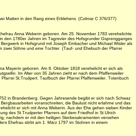
wei Matten in den Rang eines Erblehens. (Colmar C 376/377)
 Ehefrau Anna Weberin geboren. Am 25. November 1783 verehelichte
 er in den 1780er Jahren im Tagrevier des Hofsgrunder Gsprengganges
en Bergwerk in Hofsgrund mit Joseph Embacher und Michael Wisler als
ihn zwei Söhne und eine Tochter. (Tauf- und Ehebuch der Pfarrei
na Mayerin geboren. Am 8. Oktober 1818 verehelicht er sich als
gsellin. Im Alter von 35 Jahren zieht er nach dem Pfaffenweiler
 Pfarrei St.Trudpert. Taufbuch der Pfarrei Pfaffenweiler. Totenbuch
 1752 in Brandenberg. Gegen Jahresende begibt er sich nach Schwaz
e Bergbauarbeiten voranschreiten, die Baulust nicht erlahme und das
helicht er sich mit Anna Weberin. Aus der Ehe gehen sieben Kinder
g des St.Trudperter Pfarrers auf dem Friedhof in St.Ulrich
gerig; nachdem er mit den heiligen Sterbesakramenten versehen
dlers Ehefrau stirbt am 1. März 1797 im Stohren in einem