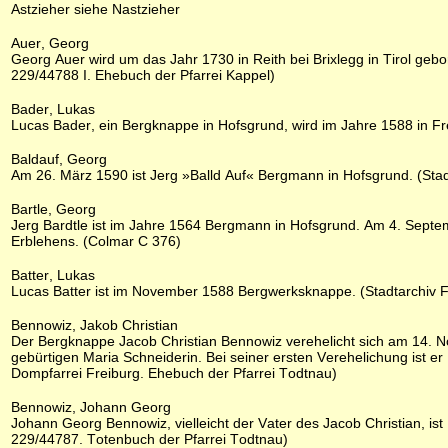
Astzieher siehe Nastzieher
Auer, Georg
Georg Auer wird um das Jahr 1730 in Reith bei Brixlegg in Tirol ge
229/44788 I. Ehebuch der Pfarrei Kappel)
Bader, Lukas
Lucas Bader, ein Bergknappe in Hofsgrund, wird im Jahre 1588 in Fre
Baldauf, Georg
Am 26. März 1590 ist Jerg »Balld Auf« Bergmann in Hofsgrund. (Stad
Bartle, Georg
Jerg Bardtle ist im Jahre 1564 Bergmann in Hofsgrund. Am 4. Septe
Erblehens. (Colmar C 376)
Batter, Lukas
Lucas Batter ist im November 1588 Bergwerksknappe. (Stadtarchiv F
Bennowiz, Jakob Christian
Der Bergknappe Jacob Christian Bennowiz verehelicht sich am 14. No
gebürtigen Maria Schneiderin. Bei seiner ersten Verehelichung ist 
Dompfarrei Freiburg. Ehebuch der Pfarrei Todtnau)
Bennowiz, Johann Georg
Johann Georg Bennowiz, vielleicht der Vater des Jacob Christian, is
229/44787. Totenbuch der Pfarrei Todtnau)