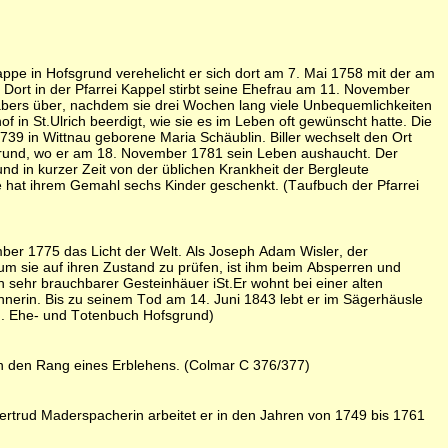
appe in Hofsgrund verehelicht er sich dort am 7. Mai 1758 mit der am
 Dort in der Pfarrei Kappel stirbt seine Ehefrau am 11. November
gräbers über, nachdem sie drei Wochen lang viele Unbequemlichkeiten
in St.Ulrich beerdigt, wie sie es im Leben oft gewünscht hatte. Die
9 in Wittnau geborene Maria Schäublin. Biller wechselt den Ort
sgrund, wo er am 18. November 1781 sein Leben aushaucht. Der
nd in kurzer Zeit von der üblichen Krankheit der Bergleute
e hat ihrem Gemahl sechs Kinder geschenkt. (Taufbuch der Pfarrei
mber 1775 das Licht der Welt. Als Joseph Adam Wisler, der
m sie auf ihren Zustand zu prüfen, ist ihm beim Absperren und
ein sehr brauchbarer Gesteinhäuer iSt.Er wohnt bei einer alten
nerin. Bis zu seinem Tod am 14. Juni 1843 lebt er im Sägerhäusle
ich. Ehe- und Totenbuch Hofsgrund)
in den Rang eines Erblehens. (Colmar C 376/377)
ertrud Maderspacherin arbeitet er in den Jahren von 1749 bis 1761