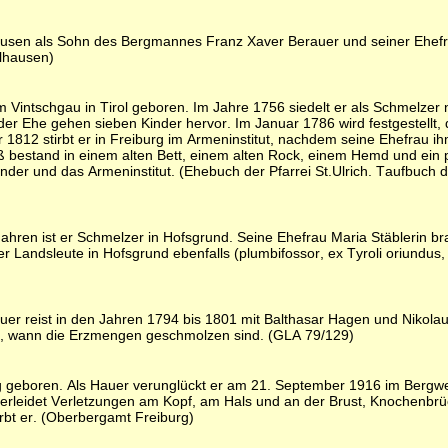
hausen als Sohn des Bergmannes Franz Xaver Berauer und seiner Ehefra
elhausen)
intschgau in Tirol geboren. Im Jahre 1756 siedelt er als Schmelzer na
r Ehe gehen sieben Kinder hervor. Im Januar 1786 wird festgestellt, d
 1812 stirbt er in Freiburg im Armeninstitut, nachdem seine Ehefrau i
aß bestand in einem alten Bett, einem alten Rock, einem Hemd und ein 
inder und das Armeninstitut. (Ehebuch der Pfarrei St.Ulrich. Taufbuch 
hren ist er Schmelzer in Hofsgrund. Seine Ehefrau Maria Stäblerin brac
Landsleute in Hofsgrund ebenfalls (plumbifossor, ex Tyroli oriundus, 
uer reist in den Jahren 1794 bis 1801 mit Balthasar Hagen und Niko
rück, wann die Erzmengen geschmolzen sind. (GLA 79/129)
g geboren. Als Hauer verunglückt er am 21. September 1916 im Bergw
r erleidet Verletzungen am Kopf, am Hals und an der Brust, Knochenbr
rbt er. (Oberbergamt Freiburg)