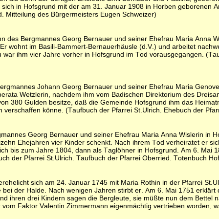
 sich in Hofsgrund mit der am 31. Januar 1908 in Horben geborenen Ama
nd. Mitteilung des Bürgermeisters Eugen Schweizer)
n des Bergmannes Georg Bernauer und seiner Ehefrau Maria Anna Wisl
 Er wohnt im Basili-Bammert-Bernauerhäusle (d.V.) und arbeitet nachw
u war ihm vier Jahre vorher in Hofsgrund im Tod vorausgegangen. (Tau
rgmannes Johann Georg Bernauer und seiner Ehefrau Maria Genoveva 
berata Wetzlerin, nachdem ihm vom Badischen Direktorium des Dreisam
von 380 Gulden besitze, daß die Gemeinde Hofsgrund ihm das Heimatre
h verschaffen könne. (Taufbuch der Pfarrei St.Ulrich. Ehebuch der Pf
mannes Georg Bernauer und seiner Ehefrau Maria Anna Wislerin in Hof
izehn Ehejahren vier Kinder schenkt. Nach ihrem Tod verheiratet er si
ich bis zum Jahre 1804, dann als Taglöhner in Hofsgrund. Am 6. Mai 183
h der Pfarrei St.Ulrich. Taufbuch der Pfarrei Oberried. Totenbuch Ho
ehelicht sich am 24. Januar 1745 mit Maria Rothin in der Pfarrei St.
ei der Halde. Nach wenigen Jahren stirbt er. Am 6. Mai 1751 erklärt 
 und ihren drei Kindern sagen die Bergleute, sie müßte nun dem Bettel
beit vom Faktor Valentin Zimmermann eigenmächtig vertrieben worden