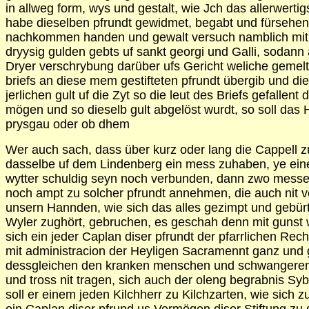
in allweg form, wys und gestalt, wie Jch das allerwerti
habe dieselben pfrundt gewidmet, begabt und fürseh
nachkommen handen und gewalt versuch namblich mit Vie
dryysig gulden gebts uf sankt georgi und Galli, sodann
Dryer verschrybung darüber ufs Gericht weliche gemelte g
briefs an diese mem gestifteten pfrundt übergib und di
jerlichen gult uf die Zyt so die leut des Briefs gefall
mögen und so dieselb gult abgelöst wurdt, so soll da
prysgau oder ob dhem
Wer auch sach, dass über kurz oder lang die Cappell zu 
dasselbe uf dem Lindenberg ein mess zuhaben, ye eine 
wytter schuldig seyn noch verbunden, dann zwo messen z
noch ampt zu solcher pfrundt annehmen, die auch nit
unsern Hannden, wie sich das alles gezimpt und gebür
Wyler zughört, gebruchen, es geschah denn mit gunst w
sich ein jeder Caplan diser pfrundt der pfarrlichen Re
mit administracion der Heyligen Sacramennt ganz und 
dessgleichen den kranken menschen und schwangeren W
und tross nit tragen, sich auch der oleng begrabnis Sy
soll er einem jeden Kilchherr zu Kilchzarten, wie sic