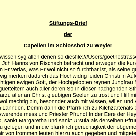
Stiftungs-Brief
der
Capellen im Schlosshof zu Weyler
 wissen syg allen denen so diesfile:///Users/goethestr
ss Jch Hanns von Rischach betracht und erwegen die kur
 verlas, was Er wol nicht so furchtbar ist, als seine g
g merken dadurch das Hochwidrig leiden Christi in Auf
tigen ewigen Gott, der Hochgelobten reynen Jungfrau Ma
guetteltern auch aller deren So In dieser nachgenden St
u aller an Christ gleubigen Seelen zu trost und Hilf mit
 wol mechtig bin, besonnder auch mit wissen, willen un
en Lannden. Demm dann die Pfarrkirch zu Kilchzartenal
erswerende mess und Priester Pfrundt In der Eere der H
us, sankt Margaretha und sankt Ursula als derselben Pf
au gelegen und in die pfarrkirch gerechtigkeit der obge
r von frommen leuten hierzu auch gegeben und mitgete