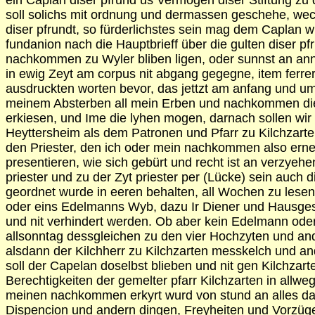
ein Caplan diser pfrund us Vermögen diser Stiftung z
soll solichs mit ordnung und dermassen geschehe, wechs
diser pfrundt, so fürderlichstes sein mag dem Caplan
fundanion nach die Hauptbrieff über die gulten diser 
nachkommen zu Wyler bliben ligen, oder sunnst an annd
in ewig Zeyt am corpus nit abgang gegegne, item ferr
ausdruckten worten bevor, das jettzt am anfang und umh
meinem Absterben all mein Erben und nachkommen die d
erkiesen, und Ime die lyhen mogen, darnach sollen 
Heyttersheim als dem Patronen und Pfarr zu Kilchzart
den Priester, den ich oder mein nachkommen also ern
presentieren, wie sich gebürt und recht ist an verzye
priester und zu der Zyt priester per (Lücke) sein auc
geordnet wurde in eeren behalten, all Wochen zu lese
oder eins Edelmanns Wyb, dazu Ir Diener und Hausgesin
und nit verhindert werden. Ob aber kein Edelmann oder
allsonntag dessgleichen zu den vier Hochzyten und an
alsdann der Kilchherr zu Kilchzarten messkelch und and
soll der Capelan doselbst blieben und nit gen Kilchzar
Berechtigkeiten der gemelter pfarr Kilchzarten in allwe
meinen nachkommen erkyrt wurd von stund an alles das
Dispencion und andern dingen, Freyheiten und Vorzügen