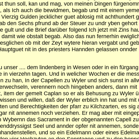
gst thun soll, kan und mag, von meinen Dingen fürgenommen
en, als Ich auch die bewidmen, begab und mit einem y
rzig Gulden jecklicher guet ablosig mit achthundert gu
 ab den Sechs pfrund ab der Steuer zu undr yben gehort 
ult und die Brief darüber folgend Ich jetzt mit Zins haup
e damit wie obstalt begab. Also das nun fernerhin ewigl
ent desglichen ob mit der Zeyt wytere hieran vergabt und
s Hauptguet nit in des priesters Hannden gelassen onnd
unser .... dem lindenberg in Wesen oder in ein fürgang k
in vierzehn tagen. Und in welicher Wochen er die mess 
u han, In der Capellen zu Wyler und sich sunst in allwe
 verwechseln, verennern noch hingeben anders, dann mi
t, item der gemelt Caplan so er als Behusung zu Wyler 
issen und willen, daß der Wyler erblich inn hat und mit
chten und Berechtigkeiten der pfarr zu Kilchzarten, es s
gar nit annemen noch verziehen. Er mag aber mit eingep
ybernn das Sacrament in der obgenannten Capell zu Wyl
benddryssigst Seel und annder opfer nit annemen, sonder
h zuhandenstellen, und so ein Edelmann oder eines Edel