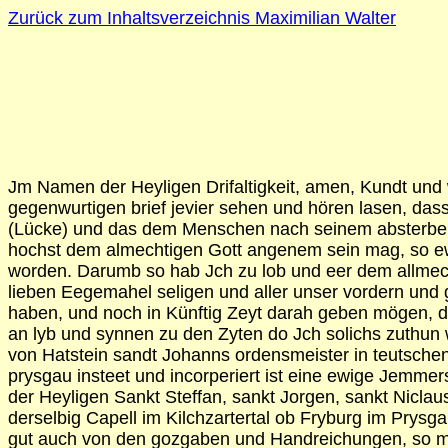
Zurück zum Inhaltsverzeichnis Maximilian Walter
Jm Namen der Heyligen Drifaltigkeit, amen, Kundt und
gegenwurtigen brief jevier sehen und hören lasen, da
(Lücke) und das dem Menschen nach seinem absterben Er
hochst dem almechtigen Gott angenem sein mag, so ewi
worden. Darumb so hab Jch zu lob und eer dem allmech
lieben Eegemahel seligen und aller unser vordern und 
haben, und noch in Künftig Zeyt darah geben mögen, darz
an lyb und synnen zu den Zyten do Jch solichs zuthun
von Hatstein sandt Johanns ordensmeister in teutsch
prysgau insteet und incorperiert ist eine ewige Jemm
der Heyligen Sankt Steffan, sankt Jorgen, sankt Nicla
derselbig Capell im Kilchzartertal ob Fryburg im Prysg
gut auch von den gozgaben und Handreichungen, so mi