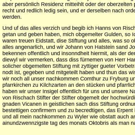
aber persönlich Residenz mitteihlt oder der oberzelten p
recht und redlich ledig sein, und er derselben nach o
werden.
Und uf das alles verzich und begib ich Hanns von Risch
getan und geben haben, mich obgemelter Gulden, so Ich
waren treuen Eidstatt, dise Stiftung und alles, was s
alles angenarlich, und wir Johann von Hatstein sand 
bekennen offentlich und insonndheit hiermit, als der de
diewyl wir vermerken, dass diss fürnemen von Herr Han
solicher obgemelten Stiftung mit zyttiger gueter Vor
nodt ist, gegeben und mitgeteilt haben und thun das wi
wir noch all unser nachkommen Comthur zu Fryburg un
pfarrkirchen zu Kilchzarten an den stücken und pfarrli
haben wir unser Insigel offentlich für uns und unsere
von Rischach Stifter der Stifter obgemelt der hochwür
gnaden Vicanen in geistlichen sach diss Stiftung ordn
bestettigen confirmern und zu becredtigen, das Erpent i
und all mein nachkommen zu Wyler wie obstatt auch an 
ainundzwennzigste tag des monats Oktobris als man na