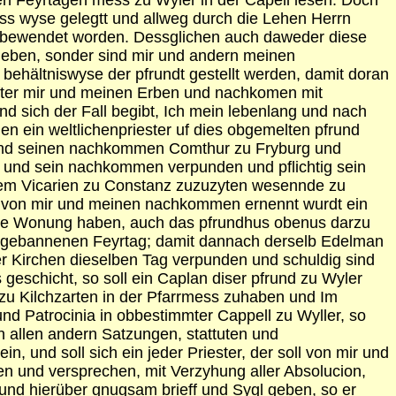
en Feyrtagen mess zu Wyler in der Capell lesen. Doch
iss wyse gelegtt und allweg durch die Lehen Herrn
nd bewendet worden. Dessglichen auch daweder diese
egeben, sonder sind mir und andern meinen
behältniswyse der pfrundt gestellt werden, damit doran
ifter mir und meinen Erben und nachkomen mit
nd sich der Fall begibt, Ich mein lebenlang und nach
 ein weltlichenpriester uf dies obgemelten pfrund
 und seinen nachkommen Comthur zu Fryburg und
r und sein nachkommen verpunden und pflichtig sein
nem Vicarien zu Constanz zuzuzyten wesennde zu
 so von mir und meinen nachkommen ernennt wurdt ein
stette Wonung haben, auch das pfrundhus obenus darzu
allgebannenen Feyrtag; damit dannach derselb Edelman
er Kirchen dieselben Tag verpunden und schuldig sind
eschicht, so soll ein Caplan diser pfrund zu Wyler
zu Kilchzarten in der Pfarrmess zuhaben und Im
und Patrocinia in obbestimmter Cappell zu Wyller, so
n allen andern Satzungen, stattuten und
, und soll sich ein jeder Priester, der soll von mir und
n und versprechen, mit Verzyhung aller Absolucion,
 und hierüber gnugsam brieff und Sygl geben, so er