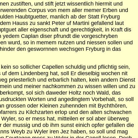
 zustiften, und stift jetzt wissentlich hiermit und
emerwerenden Corpus von mem aller memer Erben und
lden Haubtguetter, manlich ab der Statt Fryburg
dem Hauss zu sankt Peter uf Martini gefallend laut
tguet aller eigenschaft und gerechtigkeit, in Kraft dis
ich yedem Caplan diser pfrundt die vorgeschryben
 geben wurd, so in memem nutzen und niessen sollen und
er hinder den geswornnen wechsgen Fryburg in das
ein so sollicher Capellen schuldig und pflichtig sein,
uf dem Lindenberg hat, soll Er dieselbig wochen nit
g priesterlich und erbarlich halten, kein andern Dienst
t mein und meiner nachkommen zu wissen willen und zu
überkompt, sol sich daweder Holtz noch Wald, das
 usdruckten Worten und angedingtem Vorbehalt, so soll
ig an grossen oder Kleinen zuhennden mit Bychthören,
farrers zu Kilchzarten erlop und den alten schwachen
er, so er mess hat, mitteilen er sol aber überweg
 der mussig und ob ihm sunst einich opfer gefallen die
manns Weyb zu Wyler iren Jez haben, so soll und mag