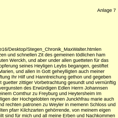
Anlage 7
asse16/Desktop/Stegen_Chronik_MaxWalter.htmlen
zen und schnellen Zit des gemeinen tödlichen ham
uten Werckh, und aber under allen guetteten für das
opferung seines Heyligen Leybs begangen, gestiftet
rien, und allen In Gott geheylligten auch meiner
iftung Ihr Hilf und Hanntreichung gethon und gegeben
 guetter zittiger Vorbetrachtung gesundt und vernünftig
d vergunsten des Erwürdigen Edlen Herrn Johannsen
s einem Comthur zu Freyburg und Heytersheim Im
eyligen der Hochgelobten reynen Junckhfrau marie auch
rund rechten patronen zu Weyler in memenn Schloss und
melten pfarr Kilchzarten gehörrende, von meinem eigen
ilt sind für mich und all meine Erben und Nachkommen