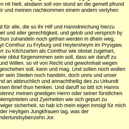
 nit hielt, alsdann soll von stund an die gemelt pfrund
on mir und meinen nachkommen einem andern verlyhen
für alle, die so ihr Hilf und Hanndreichung hierzu
 und aller gerechtigkeit, und gelob und versprich by
zuthun zuhandeln noch gethan werden in dhein weg,
Zeyt Comthur zu Fryburg und Heytersheym im Prysgaw,
arr zu Kilchzarten als Comthur wie obstat zugehart,
ie oblut fürgenommen sein soll, dass wir daruff zu
 und Willen. so vil von Recht und gewohnhait wegen
as geschehen soll, kann und mag. Und sollen noch wollen
er sein Steden noch handeln, doch unns und unser
ind an abbruchlich und annachtheilig des zu Urkundt
en Brief thun henken. Und daruff so bitt Ich Hanns
stennz meinen gnedigen Herrn oder seiner fürstlichen
olempinteten und Zyerheiten wie sich gepurt zu
iger sicherheit, so hab ich mein eigen Innsigl für mich
 der Heyligen Jungkfrauen tag, was der
undertundsybenzehn Jor.