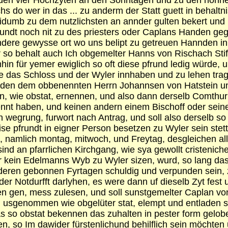
u den vier Hochzyten an den Sonntagen und zu den honn
 do wer in das ... zu anderm der Statt guett in behaltn
 widumb zu dem nutzlichsten an annder gulten bekert u
pfrundt noch nit zu des priesters oder Caplans Handen g
ere gewysse ort wo uns belipt zu getreuen Hannden in 
er so behalt auch Ich obgemelter Hanns von Rischach St
in für yemer ewiglich so oft diese pfrund ledig würde, u
as Schloss und der Wyler innhaben und zu lehen tragen
wir den dem obbenennten Herrn Johannsen von Hatstein
en, wie obstat, ernennen, und also dann derselb Comthu
ennt haben, und keinen andern einem Bischoff oder sei
hen wegrung, furwort nach Antrag, und soll also derselb
h dise pfrundt in eigner Person besetzen zu Wyler sein 
n, namlich montag, mitwoch, und Freytag, desgleichen 
d an pfarrlichen Kirchgang, wie sya gewollt cristenich
 kein Edelmanns Wyb zu Wyler sizen, wurd, so lang das g
deren gebonnen Fyrtagen schuldig und verpunden sein, 
er Notdurfft darlyhen, es were dann uf dieselb Zyt fest 
ten gen, mess zulesen, und soll sunstgemelter Caplan vo
g usgenommen wie obgelüter stat, elempt und entladen sein
 so obstat bekennen das zuhalten in pester form gelobe
, so Im dawider fürstenlichund behilflich sein möchten