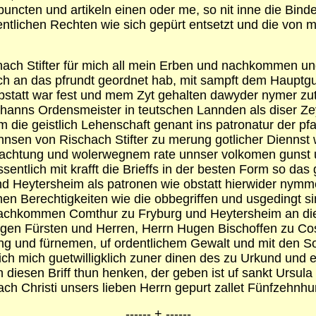
uncten und artikeln einen oder me, so nit inne die Binden
rdentlichen Rechten wie sich gepürt entsetzt und die v
ach Stifter für mich all mein Erben und nachkommen und 
 an das pfrundt geordnet hab, mit sampft dem Hauptguet
o obstatt war fest und mem Zyt gehalten dawyder nymer 
Johanns Ordensmeister in teutschen Lannden als diser 
m die geistlich Lehenschaft genant ins patronatur der pf
nsen von Rischach Stifter zu merung gotlicher Diennst w
betrachtung und wolerwegnem rate unnser volkomen gunst
ssentlich mit krafft die Brieffs in der besten Form so d
d Heytersheim als patronen wie obstatt hierwider nymm
chen Berechtigkeiten wie die obbegriffen und usgedingt s
 Nachkommen Comthur zu Fryburg und Heytersheim an dies
digen Fürsten und Herren, Herrn Hugen Bischoffen zu Co
ung und fürnemen, uf ordentlichem Gewalt und mit den S
ch mich guetwilligklich zuner dinen des zu Urkund und ew
diesen Briff thun henken, der geben ist uf sankt Ursula
ch Christi unsers lieben Herrn gepurt zallet Fünfzehnh
------ + ------